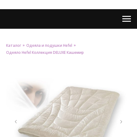
Каталог
Одеяла и подушки Hefel
»
»
Одеяло Hefel Коллекция DELUXE Кашемир