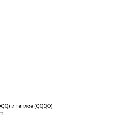
 (QQQ) и теплое (QQQQ)
са