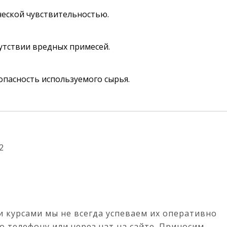
ческой чувствительностью.
утствии вредных примесей.
опасность используемого сырья.
2
 курсами мы не всегда успеваем их оперативно
о телефону или через чат на сайте. Приносим